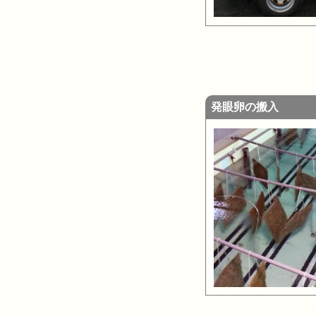
発眼卵の搬入