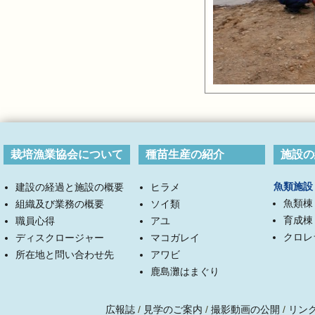
栽培漁業協会について
種苗生産の紹介
施設の
魚類施設
建設の経過と施設の概要
ヒラメ
魚類棟
組織及び業務の概要
ソイ類
育成棟
職員心得
アユ
クロレ
ディスクロージャー
マコガレイ
所在地と問い合わせ先
アワビ
鹿島灘はまぐり
広報誌
/
見学のご案内
/
撮影動画の公開
/
リン