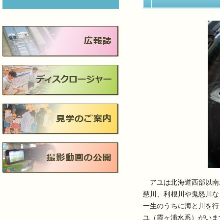
アユは北海道西部以南
慈川、利根川や鬼怒川な
一生のうちに海と川を行
ユ（霞ヶ浦水系）がいま