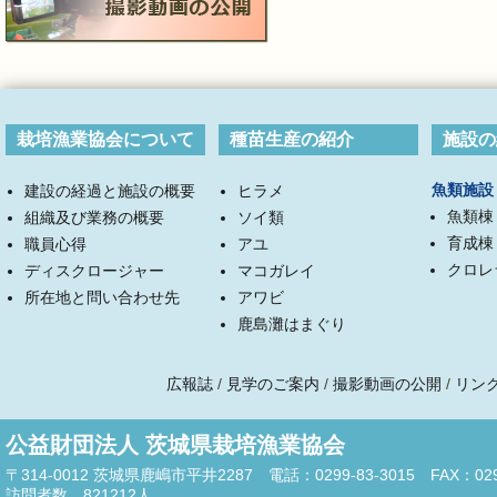
栽培漁業協会について
種苗生産の紹介
施設の
魚類施設
建設の経過と施設の概要
ヒラメ
魚類棟
組織及び業務の概要
ソイ類
育成棟
職員心得
アユ
クロレ
ディスクロージャー
マコガレイ
所在地と問い合わせ先
アワビ
鹿島灘はまぐり
広報誌
/
見学のご案内
/
撮影動画の公開
/
リン
公益財団法人 茨城県栽培漁業協会
〒314-0012 茨城県鹿嶋市平井2287 電話：0299-83-3015 FAX：0299
訪問者数
821212
人