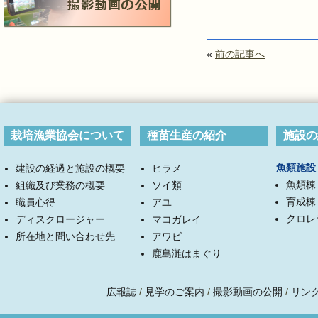
«
前の記事へ
栽培漁業協会について
種苗生産の紹介
施設の
魚類施設
建設の経過と施設の概要
ヒラメ
魚類棟
組織及び業務の概要
ソイ類
育成棟
職員心得
アユ
クロレ
ディスクロージャー
マコガレイ
所在地と問い合わせ先
アワビ
鹿島灘はまぐり
広報誌
/
見学のご案内
/
撮影動画の公開
/
リン