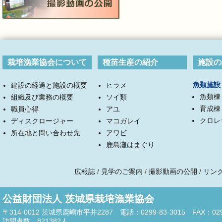
栽培漁業協会について
種苗生産の紹介
施設の
魚類施設
建設の経過と施設の概要
ヒラメ
魚類棟
組織及び業務の概要
ソイ類
育成棟
職員心得
アユ
クロレ
ディスクロージャー
マコガレイ
所在地と問い合わせ先
アワビ
鹿島灘はまぐり
広報誌
/
見学のご案内
/
撮影動画の公開
/
リン
公益財団法人 茨城県栽培漁業協会
〒314-0012 茨城県鹿嶋市平井2287 電話：0299-83-3015 FAX：0299
訪問者数
821382
人