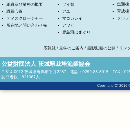
魚類棟
組織及び業務の概要
ソイ類
育成棟
職員心得
アユ
クロレ
ディスクロージャー
マコガレイ
所在地と問い合わせ先
アワビ
鹿島灘はまぐり
広報誌
/
見学のご案内
/
撮影動画の公開
/
リン
公益財団法人 茨城県栽培漁業協会
〒314-0012 茨城県鹿嶋市平井2287 電話：0299-83-3015 FAX：0299
訪問者数
821987
人
Copyright (C)